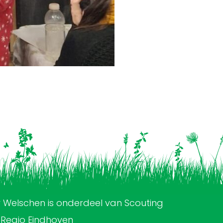
 Welschen is onderdeel van Scouting
 Regio Eindhoven