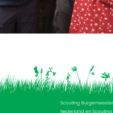
Scouting Burgemeester
Nederland en Scouting