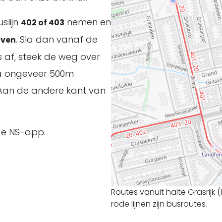
slijn
nemen en
402 of 403
. Sla dan vanaf de
oven
s af, steek de weg over
 na ongeveer 500m
. Aan de andere kant van
de NS-app.
Routes vanuit halte Grasrijk 
rode lijnen zijn busroutes.