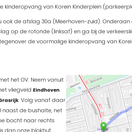
e kinderopvang van Korein Kinderplein (parkeerpla
u ook de afslag 30a (Meerhoven-zuid). Onderaan 
g op de rotonde (linksaf) en ga bij de verkeersli
is tegenover de voormalige kinderopvang van Korei
 met het OV. Neem vanuit
het vliegveld
Eindhoven
. Volg vanaf daar
Grasrijk
l naast de bushalte, net
pe bocht naar rechts
 is dan onze blokhut.