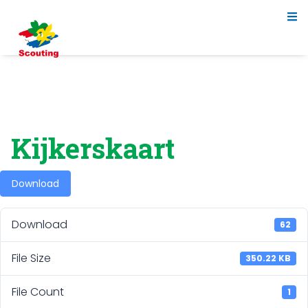
Kijkerskaart
Download
Download
62
File Size
350.22 KB
File Count
1