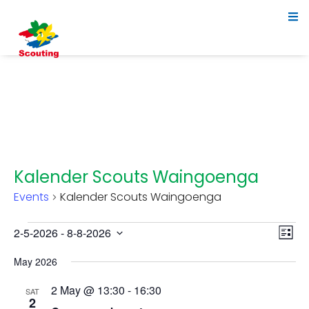
Kalender Scouts Waingoenga
Events
Kalender Scouts Waingoenga
Events
V
E
2-5-2026
 - 
8-8-2026
List
Select
v
i
May 2026
date.
e
e
2 May @ 13:30
-
16:30
n
SAT
2