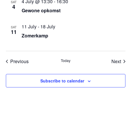
4 July @ 13:30
-
16:30
SAT
4
Gewone opkomst
11 July
-
18 July
SAT
11
Zomerkamp
Events
Even
Previous
Today
Next
Subscribe to calendar