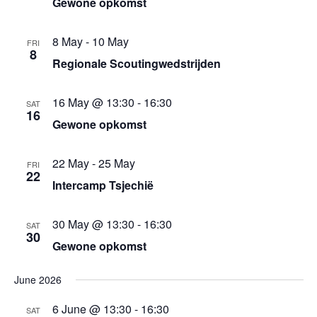
w
Gewone opkomst
t
V
s
8 May
-
10 May
FRI
i
N
8
Regionale Scoutingwedstrijden
e
a
w
16 May @ 13:30
-
16:30
v
SAT
s
16
Gewone opkomst
N
i
a
g
22 May
-
25 May
FRI
v
22
Intercamp Tsjechië
a
i
t
g
30 May @ 13:30
-
16:30
SAT
30
a
i
Gewone opkomst
t
o
i
June 2026
n
o
6 June @ 13:30
-
16:30
SAT