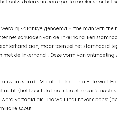
 het ontwikkelen van een aparte manier voor het sc
) werd hij Katankye genoemd – “the man with the 
hter het schudden van de linkerhand. Een stamhoo
echterhand aan, maar toen zei het stamhoofd tege
met de linkerhand ‘. Deze vorm van ontmoeting
 kwam van de Matabele: Impeesa – de wolf. Het 
at night’ (het beest dat niet slaapt, maar ‘s nach
werd vertaald als ‘The wolf that never sleeps’ (de
ilitaire scout.